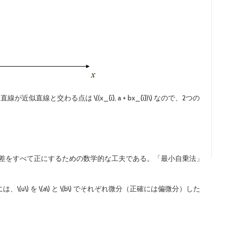
いた直線が近似直線と交わる点は \((x_{i}, a + bx_{i})\) なので、2つの
の差をすべて正にするための数学的な工夫である。「最小自乗法」
めには、\(u\) を \(a\) と \(b\) でそれぞれ微分（正確には偏微分）した