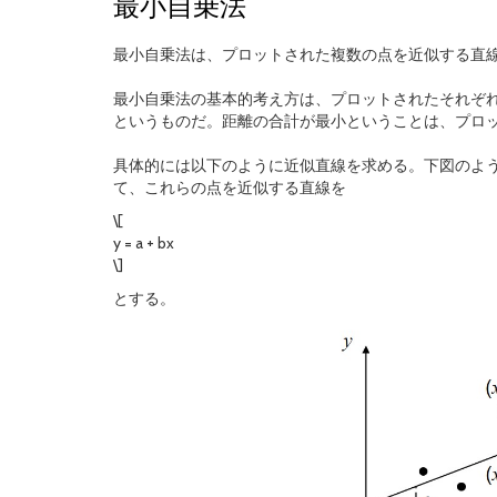
最小自乗法
最小自乗法は、プロットされた複数の点を近似する直
最小自乗法の基本的考え方は、プロットされたそれぞ
というものだ。距離の合計が最小ということは、プロ
具体的には以下のように近似直線を求める。下図のように、\(n\) 個の実績デー
て、これらの点を近似する直線を
\[
y = a + bx
\]
とする。