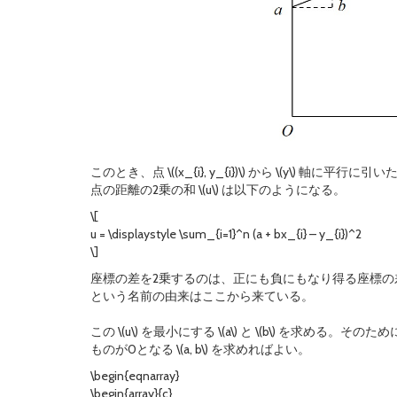
このとき、点 \((x_{i}, y_{i})\) から \(y\) 軸に平行に引
点の距離の2乗の和 \(u\) は以下のようになる。
\[
u = \displaystyle \sum_{i=1}^n (a + bx_{i} – y_{i})^2
\]
座標の差を2乗するのは、正にも負にもなり得る座標
という名前の由来はここから来ている。
この \(u\) を最小にする \(a\) と \(b\) を求める。そのた
ものが0となる \(a, b\) を求めればよい。
\begin{eqnarray}
\begin{array}{c}