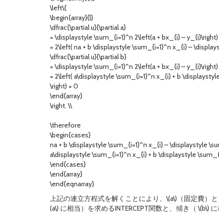
\left\{
\begin{array}{l}
\dfrac{\partial u}{\partial a}
= \displaystyle \sum_{i=1}^n 2\left(a + bx_{i} – y_{i}\right)
= 2\left( na + b \displaystyle \sum_{i=1}^n x_{i} – \displays
\dfrac{\partial u}{\partial b}
= \displaystyle \sum_{i=1}^n 2\left(a + bx_{i} – y_{i}\right)
= 2\left( a\displaystyle \sum_{i=1}^n x_{i} + b \displaysty
\right) = 0
\end{array}
\right. \\
\therefore
\begin{cases}
na + b \displaystyle \sum_{i=1}^n x_{i} – \displaystyle \su
a\displaystyle \sum_{i=1}^n x_{i} + b \displaystyle \sum_{
\end{cases}
\end{array}
\end{eqnarray}
上記の連立方程式を解くことにより、\(a\)（固定費）と \(b
(a\) に相当）を求めるINTERCEPT関数と、傾き（ \(