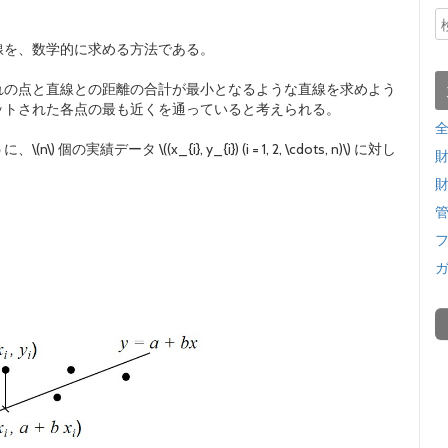
線を、数学的に求める方法である。
れの点と直線との距離の合計が最小となるような直線を求めよう
ットされた各点の最も近くを通っていると考えられる。
タ \((x_{i}, y_{i}) (i = 1, 2, \cdots, n)\) に対し