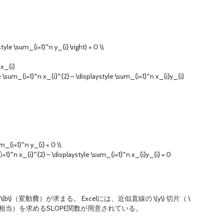
tyle \sum_{i=1}^n y_{i} \right) = 0 \\
 x_{i}
le \sum_{i=1}^n x_{i}^{2} – \displaystyle \sum_{i=1}^n x_{i}y_{i}
m_{i=1}^n y_{i} = 0 \\
i=1}^n x_{i}^{2} – \displaystyle \sum_{i=1}^n x_{i}y_{i} = 0
\)（変動費）が求まる。 Excelには、近似直線の \(y\) 切片（ \
b\) に相当）を求めるSLOPE関数が用意されている。