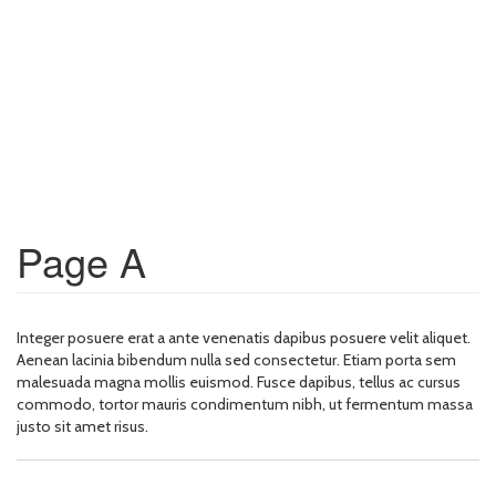
Page A
Integer posuere erat a ante venenatis dapibus posuere velit aliquet.
Aenean lacinia bibendum nulla sed consectetur. Etiam porta sem
malesuada magna mollis euismod. Fusce dapibus, tellus ac cursus
commodo, tortor mauris condimentum nibh, ut fermentum massa
justo sit amet risus.