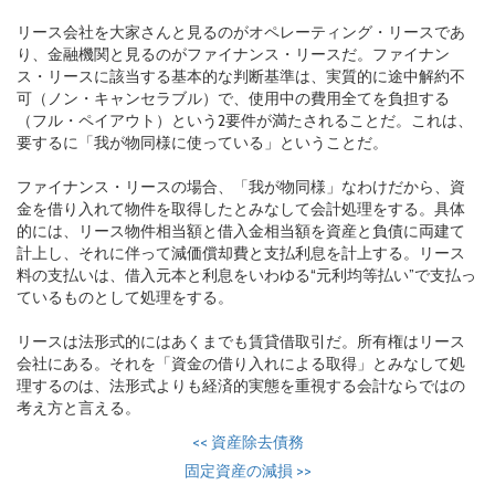
リース会社を大家さんと見るのがオペレーティング・リースであ
り、金融機関と見るのがファイナンス・リースだ。ファイナン
ス・リースに該当する基本的な判断基準は、実質的に途中解約不
可（ノン・キャンセラブル）で、使用中の費用全てを負担する
（フル・ペイアウト）という2要件が満たされることだ。これは、
要するに「我が物同様に使っている」ということだ。
ファイナンス・リースの場合、「我が物同様」なわけだから、資
金を借り入れて物件を取得したとみなして会計処理をする。具体
的には、リース物件相当額と借入金相当額を資産と負債に両建て
計上し、それに伴って減価償却費と支払利息を計上する。リース
料の支払いは、借入元本と利息をいわゆる“元利均等払い”で支払っ
ているものとして処理をする。
リースは法形式的にはあくまでも賃貸借取引だ。所有権はリース
会社にある。それを「資金の借り入れによる取得」とみなして処
理するのは、法形式よりも経済的実態を重視する会計ならではの
考え方と言える。
<<
資産除去債務
固定資産の減損
>>