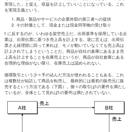
実現した」と捉え、収益を計上していいことになっている。これ
を実現主義という。
商品・製品やサービスの企業外部の第三者への提供
その対価として、現金または現金同等物の受け取り
1. に反するのが、いわゆる架空売上だ。出荷基準を採用している企
業は、出荷伝票に基づき売上高を計上する。逆に言えば、出荷伝
票さえ経理部に回って来れば、モノが動いていなくても売上高は
計上されてしまうということだ。商品が自社の倉庫にあるまま売
上高を計上することを在庫売上というが、商品が自社倉庫にある
合理的な理由がない限り、在庫売上は認められない。
循環取引という少々手の込んだ方法が使われることもある。これ
は複数社が結託して商品を転売し、最終的には最初の販売元に販
売するという方法である（下図）。個々の取引は1.の要件を満たし
ているが、全体として見れば1.の要件は満たされていない。