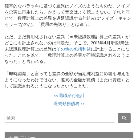
確率的なバラツキに基づく差異はノイズのようなものだ。ノイズ
を忠実に再生したら、かえって音楽はよく聴こえない。それと同
じで、数理計算上の差異を遅延認識する仕組みは“ノイズ・キャン
セラー”なのだ。「費用の先送り」とは違う。
ただ、まだ費用化されない差異（＝未認識数理計算上の差異）が
どこにも計上されないのは問題だ。そこで、2013年4月1日以降は、
未認識数理計算上の差異は
その他の包括利益
に計上することにな
った。これを以て、「数理計算上の差異が即時認識されるように
なった」と言われる。
「即時認識」と言っても差異の全額が当期純利益に影響を与える
ようになったわけではない。差異の全額が負債（または資産）と
して認識されるようになったということだ。
<<
退職給付会計
過去勤務債務
>>