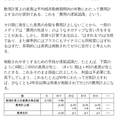
数理計算上の差異は平均残存勤務期間内の年数にわたって費用計
上するのが原則である。これを「費用の遅延認識」という。
その期に発生した差異の全額を費用計上しないことから、一部の
メディアは「費用の先送り」のようなネガティブな言い方をする
ことがある。しかし、見積り計算である以上、“はずれる”のは当然
であり、また確率的にはプラスにもマイナスにも同程度にはずれ
るはずだ。長期的には差異は相殺されてゼロに近付くと考えられ
る。
相殺されやすくするための手段が遅延認識だ。たとえば、下図の
ようにX期に△100の差異が生じ、（X＋1）期は＋90の差異が生じ
たとする。これをそのまま損益に計上したら、利益は不必要に乱
高下してしまう。これをたとえば10年にわたって分割計上すれ
ば、少なくとも2年目以降は両者が相殺されて1だけの費用計上にな
る。