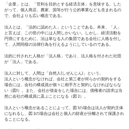
「企業」とは、「営利を目的とする経済主体」を意味する。した
がって、個人商店、農家、国等が行う公的事業なども含まれるの
で、会社よりも広い概念である。
法人とは、「法的に認めた人」ということである。本来、「人」
と言えば、この世の中には人間しかいない。しかし、経済活動を
円滑にするために、法は単なる人の集団である会社に人格を付し
て、人間同様の法律行為を行えるようにしているのである。
法的に付された人格が「法人格」であり、法人格を付された社団
が「法人」である。
法人に対して、人間は「自然人(しぜんじん)」という。
法人という概念がなければ、会社と第三者が何らかの契約をする
場合には、会社の構成員が個々に相手方と契約しなければならな
い（図1）。また、会社が借金をした場合には、債権者の請求は当
然に会社の構成員に及ぶことになる（図 2）。
法人という概念があることによって、図 1の場合は法人が契約主体
になれるし、図 2の場合は会社と個人の財産が分離されて保護され
ることになる。