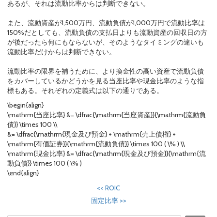
あるが、それは流動比率からは判断できない。
また、流動資産が1,500万円、流動負債が1,000万円で流動比率は
150%だとしても、流動負債の支払日よりも流動資産の回収日の方
が後だったら何にもならないが、そのようなタイミングの違いも
流動比率だけからは判断できない。
流動比率の限界を補うために、より換金性の高い資産で流動負債
をカバーしているかどうかを見る当座比率や現金比率のような指
標もある。それぞれの定義式は以下の通りである。
\begin{align}
\mathrm{当座比率} &= \dfrac{\mathrm{当座資産}}{\mathrm{流動負
債}} \times 100 \\
&= \dfrac{\mathrm{現金及び預金} + \mathrm{売上債権} +
\mathrm{有価証券}}{\mathrm{流動負債}} \times 100 ( \% ) \\
\mathrm{現金比率} &= \dfrac{\mathrm{現金及び預金}}{\mathrm{流
動負債}} \times 100 ( \% )
\end{align}
<<
ROIC
固定比率
>>