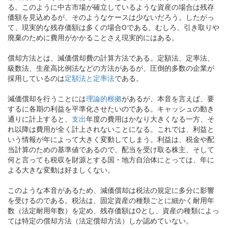
る。このように中古市場が確立しているような資産の場合は残存
価額を見込めるが、そのようなケースは少ないだろう。したがっ
て、現実的な残存価額は多くの場合0である。むしろ、引き取りや
廃棄のために費用がかかることさえ現実的にはある。
償却方法とは、減価償却費の計算方法である。定額法、定率法、
級数法、生産高比例法などの方法があるが、圧倒的多数の企業が
採用しているのは
定額法と定率法
である。
減価償却を行うことには
理論的根拠
があるが、本音を言えば、要
するに各期の利益を平準化させたいのである。キャッシュの動き
通りに計上すると、
支出
年度の費用はかなり大きくなる一方、そ
れ以降は費用が全く計上されないことになる。これでは、利益と
いう情報が年によって大きく変動してしまう。利益は、税金や配
当計算のための基準値であるので、配当を受け取る株主、そして
何と言っても税収を財源とする国・地方自治体にとっては、年に
よる大きな変動は好ましくない。
このような本音があるため、減価償却は税法の規定に多分に影響
を受けるのである。税法は、固定資産の種類ごとに細かく耐用年
数（法定耐用年数）を定め、残存価額は0とし、資産の種類によっ
ては特定の償却方法（法定償却方法）しか認めていない。